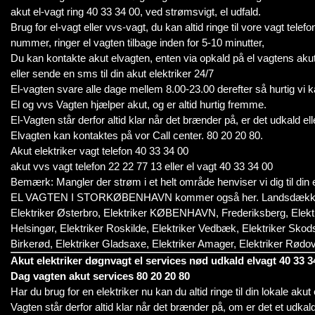
akut el-vagt ring 40 33 34 00, ved strømsvigt, el udfald.
Brug for el-vagt eller vvs-vagt, du kan altid ringe til vore vagt tel
nummer, ringer el vagten tilbage inden for 5-10 minutter,
Du kan kontakte akut elvagten, enten via opkald på el vagtens aku
eller sende en sms til din akut elektriker 24/7
El-vagten svare alle dage mellem 8.00-23.00 derefter så hurtig vi k
El og vvs Vagten hjælper akut, og er altid hurtig fremme.
El-Vagten står derfor altid klar når det brænder på, er det udkald ell
Elvagten kan kontaktes på vor Call center. 80 20 20 80.
Akut elektriker vagt telefon 40 33 34 00
akut vvs vagt telefon 22 22 77 13 eller el vagt 40 33 34 00
Bemærk: Mangler der strøm i et helt område henviser vi dig til din e
EL VAGTEN I STORKØBENHAVN kommer også her. Landsdækkend
Elektriker Østerbro, Elektriker KØBENHAVN, Frederiksberg, Elektrik
Helsingør, Elektriker Roskilde, Elektriker Vedbæk, Elektriker Skods
Birkerød, Elektriker Gladsaxe, Elektriker Amager, Elektriker Rødovr
Akut elektriker døgnvagt el services nød udkald elvagt 40 33 3
Dag vagten akut services 80 20 20 80
Har du brug for en elektriker nu kan du altid ringe til din lokale akut
Vagten står derfor altid klar når det brænder på, om er det et udkald