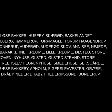
MLØSE BAKKER, HUSEBY, SKÆRØD, BAKKELANDET,
RBJERG, TØMMERUP, TORPMAGLE, TORUP, HAAGENDRUP,
ONNERUP, AUDERØD, AUDERØD SKOV, ANNISSE, NEJEDE,
 BARAKKERNE, KREGME, LILLE KREGME, ØLSTED, STORE
SKOVEN, NYHUSE, ØLSTED, ØLSTED STRAND, STORE
E, FREERSLEV HEGN, NYHUSE, SMEDEHUSE, SEKSGÅRDE,
RÆSE BAKKEBY, APHOLM, SIGERSLEVVESTER, GRÆSE,
 DRÅBY, NEDER DRÅBY, FREDERIKSSUND, BONDERUP,