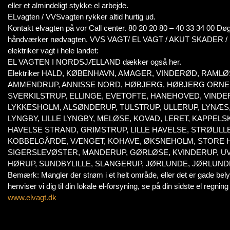
eller et almindeligt stykke el arbejde.
ELvagten / VVSvagten rykker altid hurtig ud.
Kontakt elvagten på vor Call center. 80 20 20 80 – 40 33 34 00 Dø
håndværker nødvagten. VVS VAGT/ EL VAGT / AKUT SKADER
elektriker vagt i hele landet:
EL VAGTEN I NORDSJÆLLAND dækker også her.
Elektriker HALD, KØBENHAVN, AMAGER, VINDERØD, RA
AMMENDRUP, ANNISSE NORD, HØBJERG, HØBJERG ORNED
SVERKILSTRUP, ELLINGE, EVETOFTE, HANEHOVED, VIND
LYKKESHOLM, ALSØNDERUP, TULSTRUP, ULLERUP, LYNÆS
LYNGBY, LILLE LYNGBY, MELØSE, KOVAD, LERET, KAPPE
HAVELSE STRAND, GRIMSTRUP, LILLE HAVELSE, STRØLIL
KOBBELGÅRDE, VÆNGET, KOHAVE, ØKSNEHOLM, STORE H
SIGERSLEVØSTER, MANDERUP, GØRLØSE, KVINDERUP, UV
HØRUP, SUNDBYLILLE, SLANGERUP, JØRLUNDE, JØRLUN
Bemærk: Mangler der strøm i et helt område, eller det er gade bely
henviser vi dig til din lokale el-forsyning, se på din sidste el regning
www.elvagt.dk