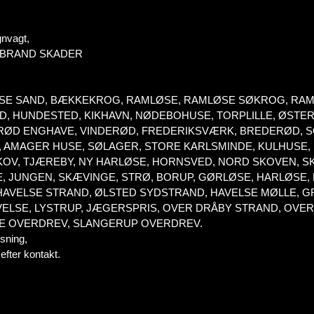
gnvagt,
 / BRAND SKADER
MLØSE SAND, BÆKKEKROG, RAMLØSE, RAMLØSE SØKROG, RA
, HUNDESTED, KIKHAVN, NØDEBOHUSE, TORPLILLE, ØSTE
ERØD ENGHAVE, VINDERØD, FREDERIKSVÆRK, BREDERØD, S
, AMAGER HUSE, SØLAGER, STORE KARLSMINDE, KULHUSE,
LSKOV, TJÆREBY, NY HARLØSE, HORNSVED, NORD SKOVEN, 
LE, JUNGEN, SKÆVINGE, STRØ, BORUP, GØRLØSE, HARLØS
AVELSE STRAND, ØLSTED SYDSTRAND, HAVELSE MØLLE, G
ELSE, LYSTRUP, JÆGERSPRIS, OVER DRÅBY STRAND, OVER
DE OVERDREV, SLANGERUP OVERDREV.
sning,
 efter kontakt.