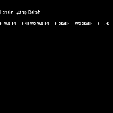
Hornslet, Lystrup, Ebeltoft
 EL VAGTEN
FIND VVS VAGTEN
EL SKADE
VVS SKADE
EL TJEK